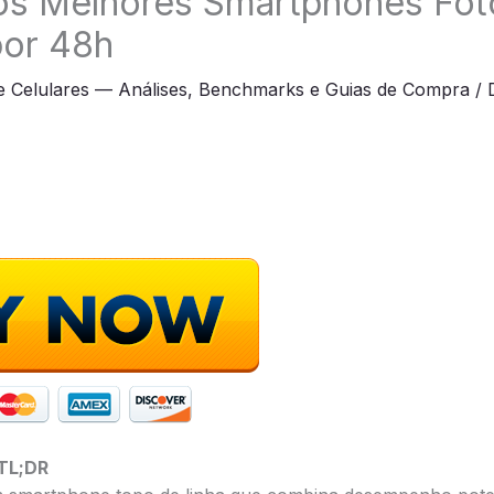
s Melhores Smartphones Foto
por 48h
e Celulares — Análises, Benchmarks e Guias de Compra
/
TL;DR