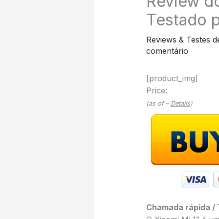
Review do
Testado 
Reviews & Testes d
comentário
[product_img]
Price:
(as of –
Details
)
Chamada rápida / 