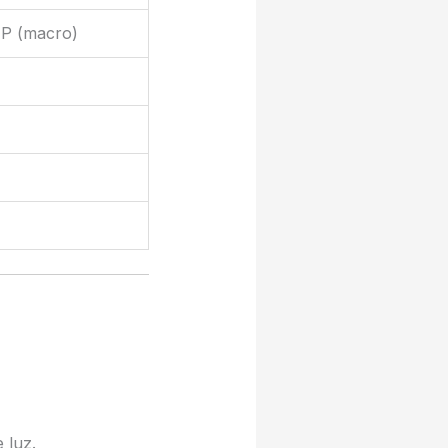
MP (macro)
 luz.