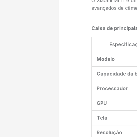
O Xiaomi Mi 11 é u
avançados de câmera
Caixa de principai
Especifica
Modelo
Capacidade da b
Processador
GPU
Tela
Resolução