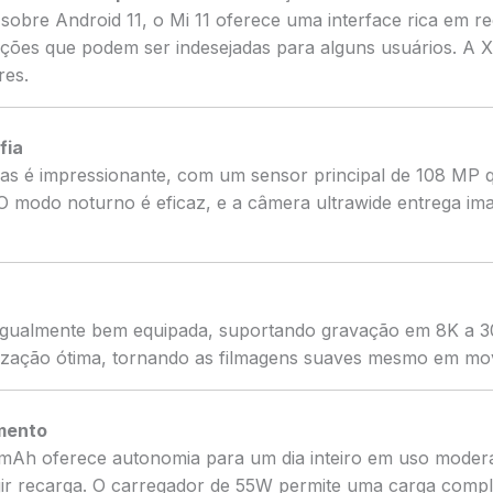
sobre Android 11, o Mi 11 oferece uma interface rica em 
ações que podem ser indesejadas para alguns usuários. A 
res.
fia
as é impressionante, com um sensor principal de 108 MP q
 O modo noturno é eficaz, e a câmera ultrawide entrega i
 igualmente bem equipada, suportando gravação em 8K a 3
ilização ótima, tornando as filmagens suaves mesmo em mo
mento
 mAh oferece autonomia para um dia inteiro em uso mode
igir recarga. O carregador de 55W permite uma carga comp