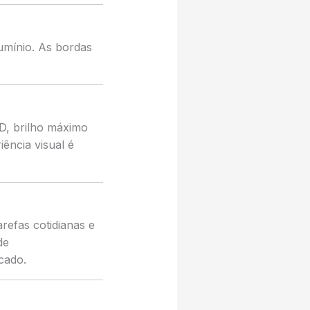
umínio. As bordas
D, brilho máximo
ência visual é
efas cotidianas e
de
cado.