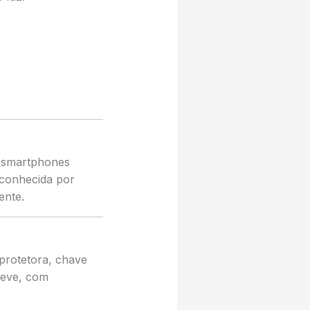
e smartphones
conhecida por
ente.
protetora, chave
leve, com