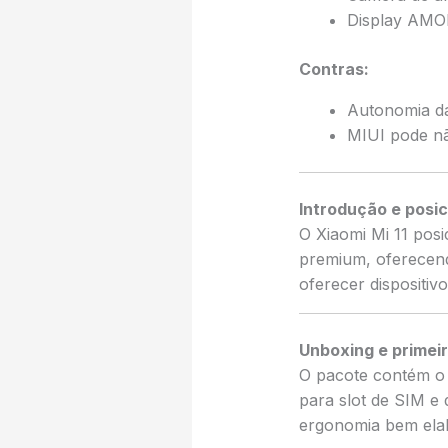
Display AMOL
Contras:
Autonomia da
MIUI pode nã
Introdução e posi
O Xiaomi Mi 11 pos
premium, oferecen
oferecer dispositiv
Unboxing e primei
O pacote contém o 
para slot de SIM e
ergonomia bem ela