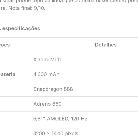
m smartphone topo de linha que combina desempenho pote
. Nota final: 9/10.
s especificações
ções
Detalhes
Xiaomi Mi 11
ateria
4.600 mAh
Snapdragon 888
Adreno 660
6,81" AMOLED, 120 Hz
3200 x 1440 pixels