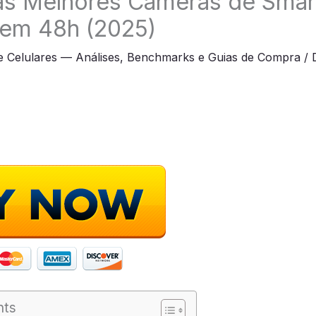
as Melhores Câmeras de Sma
 em 48h (2025)
e Celulares — Análises, Benchmarks e Guias de Compra
/
nts