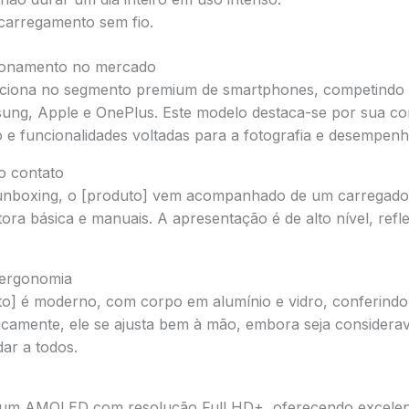
carregamento sem fio.
cionamento no mercado
siciona no segmento premium de smartphones, competindo
ng, Apple e OnePlus. Este modelo destaca-se por sua c
e funcionalidades voltadas para a fotografia e desempenh
o contato
 unboxing, o [produto] vem acompanhado de um carregador
ra básica e manuais. A apresentação é de alto nível, refl
e ergonomia
to] é moderno, com corpo em alumínio e vidro, conferind
camente, ele se ajusta bem à mão, embora seja considera
ar a todos.
é um AMOLED com resolução Full HD+, oferecendo excelent