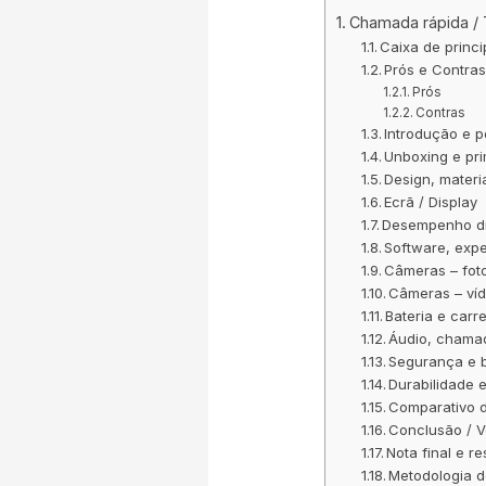
Chamada rápida /
Caixa de princ
Prós e Contra
Prós
Contras
Introdução e 
Unboxing e pri
Design, materi
Ecrã / Display
Desempenho di
Software, expe
Câmeras – foto
Câmeras – ví
Bateria e car
Áudio, chama
Segurança e b
Durabilidade 
Comparativo d
Conclusão / V
Nota final e r
Metodologia d