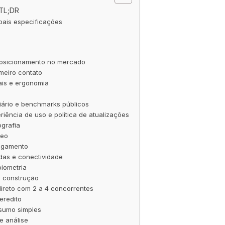
 TL;DR
ipais especificações
s
posicionamento no mercado
meiro contato
ais e ergonomia
ário e benchmarks públicos
riência de uso e política de atualizações
grafia
deo
regamento
das e conectividade
iometria
e construção
ireto com 2 a 4 concorrentes
eredito
esumo simples
e análise