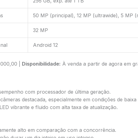
256 GB, exp. até 1 TB
as
50 MP (principal), 12 MP (ultrawide), 5 MP 
32 MP
nal
Android 12
000,00 |
Disponibilidade:
À venda a partir de agora em gra
sempenho com processador de última geração.
 câmeras destacada, especialmente em condições de baixa 
D vibrante e fluido com alta taxa de atualização.
vamente alto em comparação com a concorrência.
não durar um dia inteiro em uso intenso.