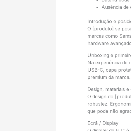
Ausência de 
Introdução e posi
O [produto] se po
marcas como Samsu
hardware avançado 
Unboxing e primeir
Na experiência de
USB-C, capa proteto
premium da marca.
Design, materiais 
O design do [produ
robustez. Ergonomi
que pode não agrad
Ecrã / Display
O display de 6.7" 