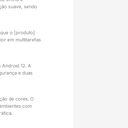
ção suave, sendo
que o [produto]
or em multitarefas
 Android 12. A
egurança e duas
ção de cores. O
 ambientes com
áfica.