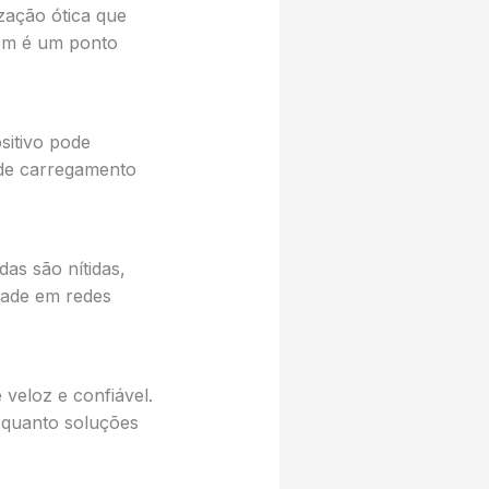
zação ótica que
ém é um ponto
sitivo pode
 de carregamento
as são nítidas,
dade em redes
 veloz e confiável.
 quanto soluções