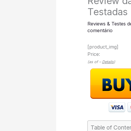
Review d
Testadas
Reviews & Testes d
comentário
[product_img]
Price:
(as of –
Details
)
Table of Conte