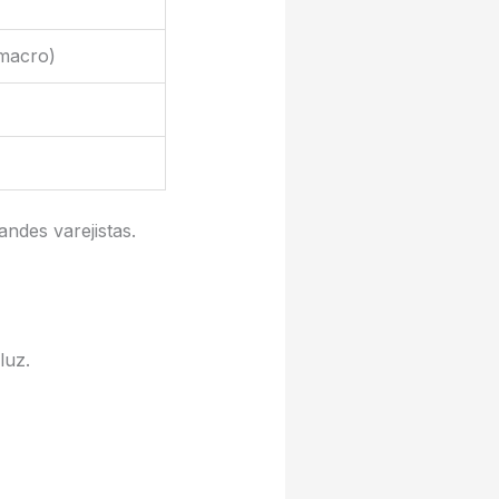
(macro)
ndes varejistas.
luz.