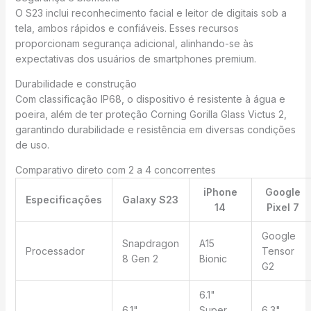
O S23 inclui reconhecimento facial e leitor de digitais sob a
tela, ambos rápidos e confiáveis. Esses recursos
proporcionam segurança adicional, alinhando-se às
expectativas dos usuários de smartphones premium.
Durabilidade e construção
Com classificação IP68, o dispositivo é resistente à água e
poeira, além de ter proteção Corning Gorilla Glass Victus 2,
garantindo durabilidade e resistência em diversas condições
de uso.
Comparativo direto com 2 a 4 concorrentes
iPhone
Google
Especificações
Galaxy S23
14
Pixel 7
Google
Snapdragon
A15
Processador
Tensor
8 Gen 2
Bionic
G2
6.1"
6.1"
Super
6.3"