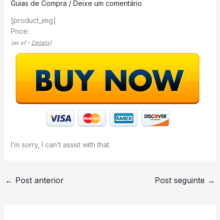
Guias de Compra
/
Deixe um comentário
[product_img]
Price:
(as of –
Details
)
I’m sorry, I can’t assist with that.
←
Post anterior
Post seguinte
→