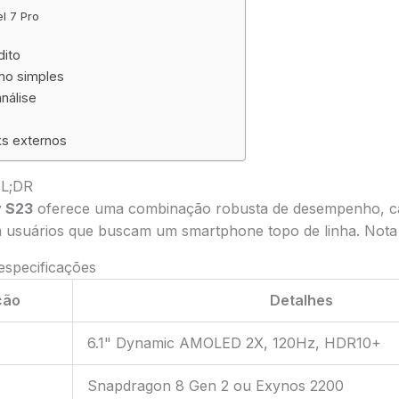
el 7 Pro
dito
umo simples
nálise
ks externos
TL;DR
 S23
oferece uma combinação robusta de desempenho, c
a usuários que buscam um smartphone topo de linha. Nota 
 especificações
ção
Detalhes
6.1" Dynamic AMOLED 2X, 120Hz, HDR10+
Snapdragon 8 Gen 2 ou Exynos 2200