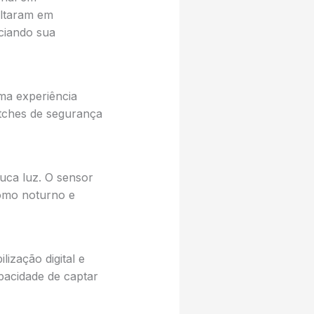
ultaram em
ciando sua
ma experiência
atches de segurança
uca luz. O sensor
como noturno e
ização digital e
pacidade de captar