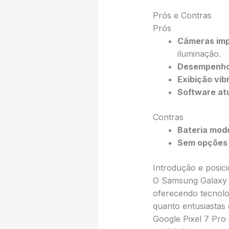
Prós e Contras
Prós
Câmeras imp
iluminação.
Desempenho
Exibição vib
Software at
Contras
Bateria mod
Sem opções 
Introdução e posi
O Samsung Galaxy 
oferecendo tecnolo
quanto entusiastas
Google Pixel 7 Pro