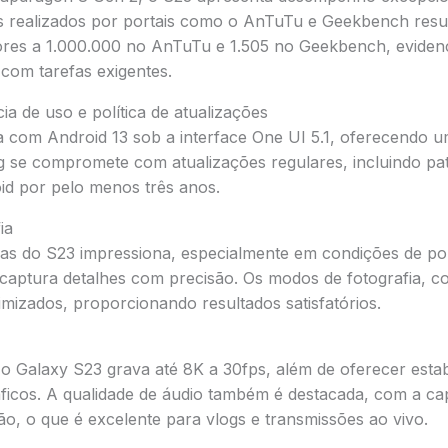
s realizados por portais como o AnTuTu e Geekbench res
res a 1.000.000 no AnTuTu e 1.505 no Geekbench, eviden
 com tarefas exigentes.
ia de uso e política de atualizações
 com Android 13 sob a interface One UI 5.1, oferecendo u
ng se compromete com atualizações regulares, incluindo p
id por pelo menos três anos.
ia
as do S23 impressiona, especialmente em condições de po
 captura detalhes com precisão. Os modos de fotografia, 
imizados, proporcionando resultados satisfatórios.
 Galaxy S23 grava até 8K a 30fps, além de oferecer estabil
icos. A qualidade de áudio também é destacada, com a ca
ão, o que é excelente para vlogs e transmissões ao vivo.