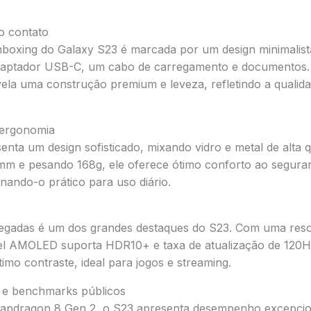
o contato
nboxing do Galaxy S23 é marcada por um design minimalist
aptador USB-C, um cabo de carregamento e documentos. 
ela uma construção premium e leveza, refletindo a qualid
e ergonomia
nta um design sofisticado, mixando vidro e metal de alta 
 mm e pesando 168g, ele oferece ótimo conforto ao segura
nando-o prático para uso diário.
olegadas é um dos grandes destaques do S23. Com uma res
nel AMOLED suporta HDR10+ e taxa de atualização de 120
timo contraste, ideal para jogos e streaming.
 e benchmarks públicos
apdragon 8 Gen 2, o S23 apresenta desempenho excepci