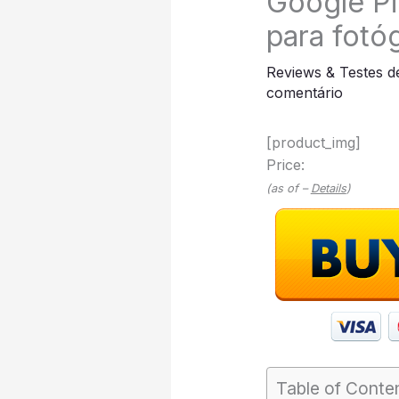
Google Pi
para fotó
Reviews & Testes d
comentário
[product_img]
Price:
(as of –
Details
)
Table of Conte