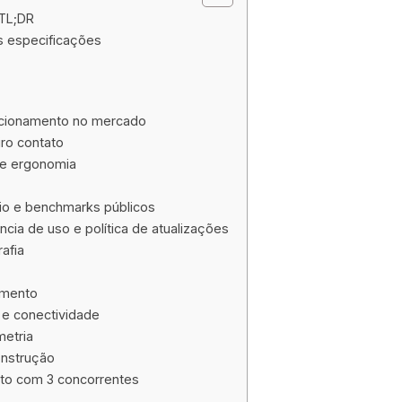
 TL;DR
is especificações
icionamento no mercado
ro contato
 e ergonomia
o e benchmarks públicos
ncia de uso e política de atualizações
afia
amento
e conectividade
etria
onstrução
eto com 3 concorrentes