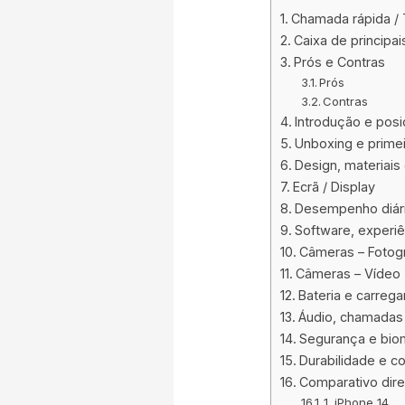
Chamada rápida /
Caixa de principa
Prós e Contras
Prós
Contras
Introdução e pos
Unboxing e primei
Design, materiais
Ecrã / Display
Desempenho diári
Software, experiê
Câmeras – Fotogr
Câmeras – Vídeo
Bateria e carreg
Áudio, chamadas 
Segurança e biom
Durabilidade e c
Comparativo dir
1. iPhone 14