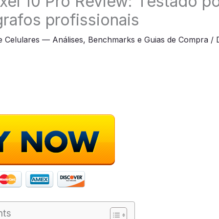
xel 10 Pro Review: Testado p
grafos profissionais
e Celulares — Análises, Benchmarks e Guias de Compra
/
nts