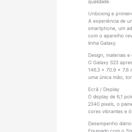
qualidade.
Unboxing e primeir
A experiência de u
smartphone, um ad
com o aparelho rev
linha Galaxy.
Design, materiais 
O Galaxy S23 aprese
146.3 x 70.9 x 7.6
uma única mão, tor
Ecrã / Display
O display de 6,1 p
2340 pixels, o pai
cores vibrantes e ó
Desempenho diário
Equipado com o Sn