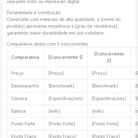
seja pelo rosto ou impressão digital.
Durabilidade e construção
Construído com materiais de alta qualidade, o [nome do
produto] apresenta resistência a [grau de resistência],
garantindo maior durabilidade em uso cotidiano.
Comparativo direto com 3 concorrentes
[Concorrente
Comparativo
[Concorrente 1]
2]
Preço
[Preço]
[Preço]
[
Desempenho
[Benchmark]
[Benchmark]
[
Câmera
[Especificações]
[Especificações]
[
Bateria
[mAh]
[mAh]
[
Ponto Forte
[Ponto Forte]
[Ponto Forte]
[
Ponto Fraco
[Ponto Fraco]
[Ponto Fraco]
[