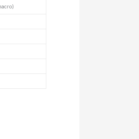
macro)