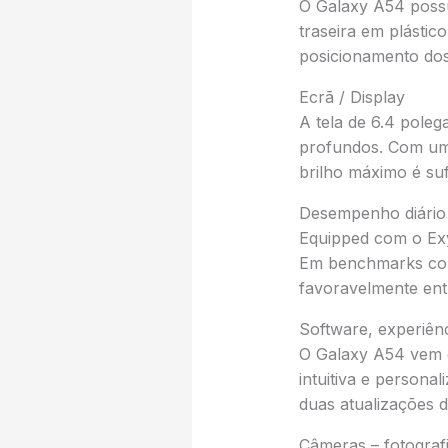
O Galaxy A54 poss
traseira em plástic
posicionamento dos
Ecrã / Display
A tela de 6.4 poleg
profundos. Com uma
brilho máximo é suf
Desempenho diário
Equipped com o Exy
Em benchmarks como
favoravelmente ent
Software, experiênc
O Galaxy A54 vem c
intuitiva e person
duas atualizações d
Câmeras – fotograf