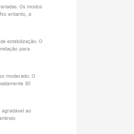
variadas. Os modos
 No entanto, a
e estabilização. O
imitação para
uso moderado. O
imadamente 30
o agradável ao
antindo