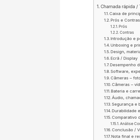
Chamada rápida /
Caixa de princ
Prós e Contra
Prós
Contras
Introdução e 
Unboxing e pri
Design, materi
Ecrã / Display
Desempenho di
Software, expe
Câmeras – foto
Câmeras – ví
Bateria e car
Áudio, chama
Segurança e b
Durabilidade 
Comparativo d
Análise Co
Conclusão / V
Nota final e r