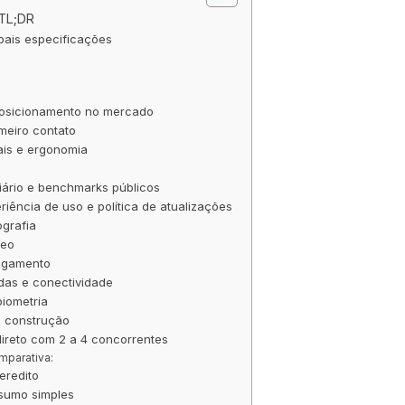
 TL;DR
ipais especificações
s
posicionamento no mercado
meiro contato
ais e ergonomia
ário e benchmarks públicos
riência de uso e política de atualizações
grafia
deo
regamento
das e conectividade
iometria
e construção
ireto com 2 a 4 concorrentes
mparativa:
eredito
esumo simples