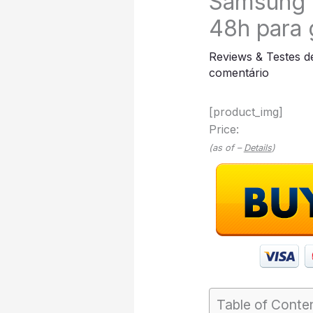
Samsung G
48h para
Reviews & Testes d
comentário
[product_img]
Price:
(as of –
Details
)
Table of Conte