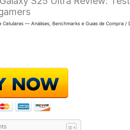
alaxy S25 Ultra Review: Tes
 gamers
e Celulares — Análises, Benchmarks e Guias de Compra
/
nts