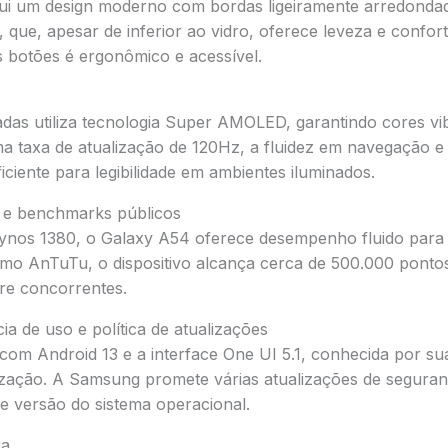
ui um design moderno com bordas ligeiramente arredonda
o, que, apesar de inferior ao vidro, oferece leveza e confor
 botões é ergonômico e acessível.
adas utiliza tecnologia Super AMOLED, garantindo cores vi
 taxa de atualização de 120Hz, a fluidez em navegação e 
iciente para legibilidade em ambientes iluminados.
 e benchmarks públicos
nos 1380, o Galaxy A54 oferece desempenho fluido para t
 AnTuTu, o dispositivo alcança cerca de 500.000 pontos
re concorrentes.
ia de uso e política de atualizações
om Android 13 e a interface One UI 5.1, conhecida por sua
alização. A Samsung promete várias atualizações de segura
e versão do sistema operacional.
ia