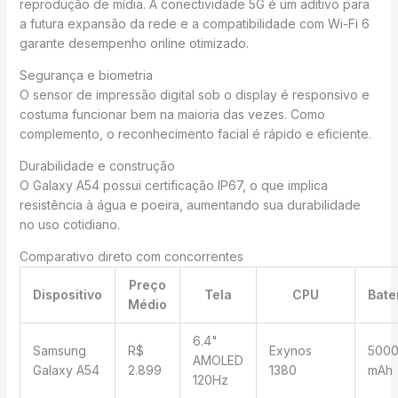
reprodução de mídia. A conectividade 5G é um aditivo para
a futura expansão da rede e a compatibilidade com Wi-Fi 6
garante desempenho online otimizado.
Segurança e biometria
O sensor de impressão digital sob o display é responsivo e
costuma funcionar bem na maioria das vezes. Como
complemento, o reconhecimento facial é rápido e eficiente.
Durabilidade e construção
O Galaxy A54 possui certificação IP67, o que implica
resistência à água e poeira, aumentando sua durabilidade
no uso cotidiano.
Comparativo direto com concorrentes
Preço
Dispositivo
Tela
CPU
Bate
Médio
6.4"
Samsung
R$
Exynos
500
AMOLED
Galaxy A54
2.899
1380
mAh
120Hz