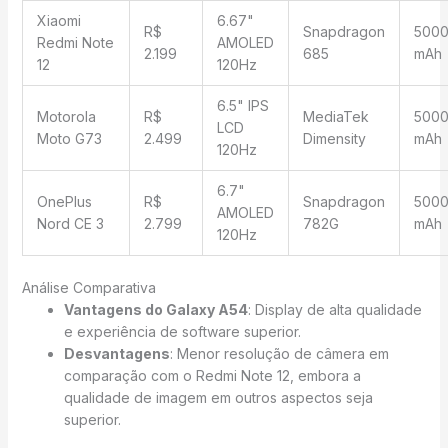
Xiaomi
6.67"
R$
Snapdragon
500
Redmi Note
AMOLED
2.199
685
mAh
12
120Hz
6.5" IPS
Motorola
R$
MediaTek
500
LCD
Moto G73
2.499
Dimensity
mAh
120Hz
6.7"
OnePlus
R$
Snapdragon
500
AMOLED
Nord CE 3
2.799
782G
mAh
120Hz
Análise Comparativa
Vantagens do Galaxy A54
: Display de alta qualidade
e experiência de software superior.
Desvantagens
: Menor resolução de câmera em
comparação com o Redmi Note 12, embora a
qualidade de imagem em outros aspectos seja
superior.