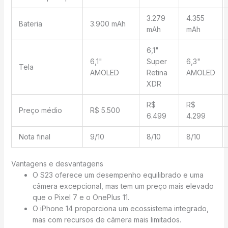
3.279
4.355
Bateria
3.900 mAh
mAh
mAh
6,1"
6,1"
Super
6,3"
Tela
AMOLED
Retina
AMOLED
XDR
R$
R$
Preço médio
R$ 5.500
6.499
4.299
Nota final
9/10
8/10
8/10
Vantagens e desvantagens
O S23 oferece um desempenho equilibrado e uma
câmera excepcional, mas tem um preço mais elevado
que o Pixel 7 e o OnePlus 11.
O iPhone 14 proporciona um ecossistema integrado,
mas com recursos de câmera mais limitados.