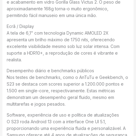
e acabamento em vidro Gorilla Glass Victus 2. O peso de
aproximadamente 168g torna-o muito ergonômico,
permitindo fácil manuseio em uma única mão.
Ecrã / Display
A tela de 6,1" com tecnologia Dynamic AMOLED 2X
apresenta um brilho máximo de 1750 nits, oferecendo
excelente visibilidade mesmo sob luz solar intensa. Com
suporte a HDR10+, a reprodução de cores é vibrante e
realista.
Desempenho diário e benchmarks públicos
Nos testes de benchmarks, como o AnTuTu e Geekbench, o
S23 se destaca com scores superior a 1.200.000 pontos e
1.500 em single-core, respectivamente. Estas métricas
demonstram um desempenho geral fluido, mesmo em
multitarefas e jogos pesados.
Software, experiência de uso e política de atualizações
O S23 roda Android 13 com a interface One UI 5.1,
proporcionando uma experiência fluida e personalizável. A
Samsung oferece até 4 anos de atualizações de segurança,