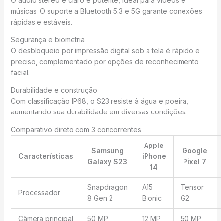
O áudio stereo é claro e potente, ideal para vídeos e
músicas. O suporte a Bluetooth 5.3 e 5G garante conexões
rápidas e estáveis.
Segurança e biometria
O desbloqueio por impressão digital sob a tela é rápido e
preciso, complementado por opções de reconhecimento
facial.
Durabilidade e construção
Com classificação IP68, o S23 resiste à água e poeira,
aumentando sua durabilidade em diversas condições.
Comparativo direto com 3 concorrentes
Apple
Samsung
Google
Características
iPhone
Galaxy S23
Pixel 7
14
Snapdragon
A15
Tensor
Processador
8 Gen 2
Bionic
G2
Câmera principal
50 MP
12 MP
50 MP