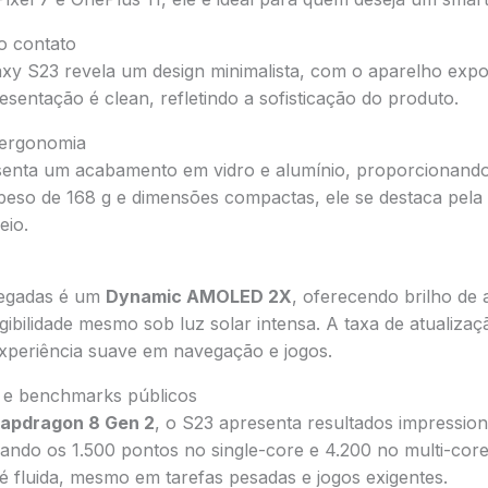
o contato
xy S23 revela um design minimalista, com o aparelho expo
entação é clean, refletindo a sofisticação do produto.
e ergonomia
senta um acabamento em vidro e alumínio, proporcionand
so de 168 g e dimensões compactas, ele se destaca pela
eio.
olegadas é um
Dynamic AMOLED 2X
, oferecendo brilho de a
egibilidade mesmo sob luz solar intensa. A taxa de atualiza
periência suave em navegação e jogos.
 e benchmarks públicos
apdragon 8 Gen 2
, o S23 apresenta resultados impressio
ndo os 1.500 pontos no single-core e 4.200 no multi-cor
é fluida, mesmo em tarefas pesadas e jogos exigentes.