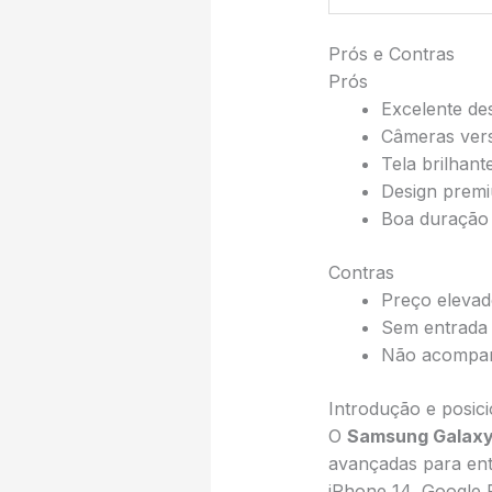
Prós e Contras
Prós
Excelente d
Câmeras versá
Tela brilhant
Design prem
Boa duração 
Contras
Preço eleva
Sem entrada 
Não acompan
Introdução e posi
O
Samsung Galaxy
avançadas para ent
iPhone 14, Google 