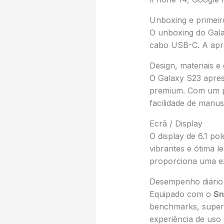
Unboxing e primeir
O unboxing do Gala
cabo USB-C. A apres
Design, materiais 
O Galaxy S23 apre
premium. Com um pe
facilidade de manus
Ecrã / Display
O display de 6.1 p
vibrantes e ótima l
proporciona uma ex
Desempenho diário
Equipado com o
Sn
benchmarks, supera
experiência de uso 