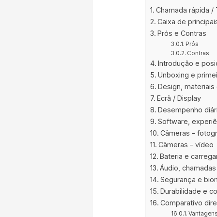
Chamada rápida /
Caixa de principa
Prós e Contras
Prós
Contras
Introdução e pos
Unboxing e primei
Design, materiais
Ecrã / Display
Desempenho diári
Software, experiê
Câmeras – fotogr
Câmeras – vídeo
Bateria e carreg
Áudio, chamadas 
Segurança e biom
Durabilidade e c
Comparativo dir
Vantagens