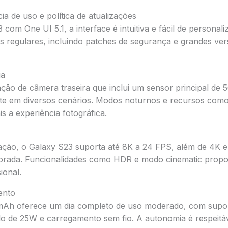
ia de uso e política de atualizações
com One UI 5.1, a interface é intuitiva e fácil de personal
es regulares, incluindo patches de segurança e grandes ve
ia
ão de câmera traseira que inclui um sensor principal de 5
nte em diversos cenários. Modos noturnos e recursos com
 a experiência fotográfica.
ção, o Galaxy S23 suporta até 8K a 24 FPS, além de 4K 
morada. Funcionalidades como HDR e modo cinematic propo
ional.
ento
 mAh oferece um dia completo de uso moderado, com supo
o de 25W e carregamento sem fio. A autonomia é respeitá