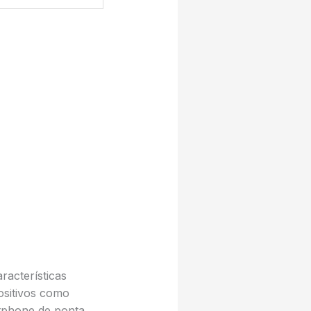
acterísticas
ositivos como
tphone de ponta.