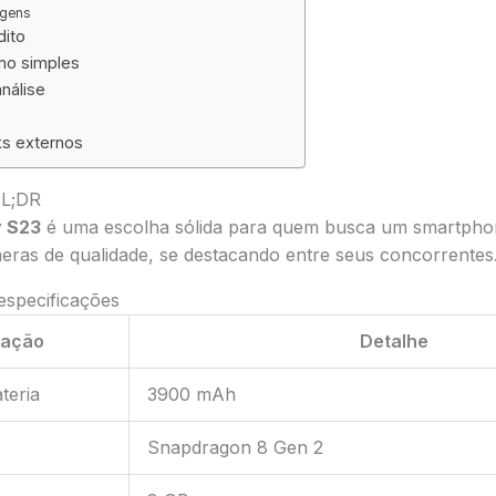
agens
dito
umo simples
nálise
ks externos
TL;DR
 S23
é uma escolha sólida para quem busca um smartphon
ras de qualidade, se destacando entre seus concorrentes.
 especificações
cação
Detalhe
teria
3900 mAh
Snapdragon 8 Gen 2