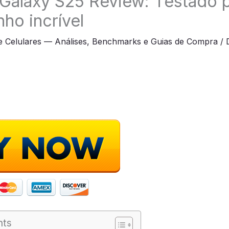
alaxy S25 Review: Testado po
o incrível
e Celulares — Análises, Benchmarks e Guias de Compra
/
nts