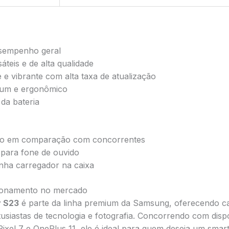
esempenho geral
teis e de alta qualidade
e e vibrante com alta taxa de atualização
ium e ergonômico
da bateria
do em comparação com concorrentes
para fone de ouvido
ha carregador na caixa
cionamento no mercado
 S23
é parte da linha premium da Samsung, oferecendo car
usiastas de tecnologia e fotografia. Concorrendo com disp
Pixel 7 e OnePlus 11, ele é ideal para quem deseja um smar