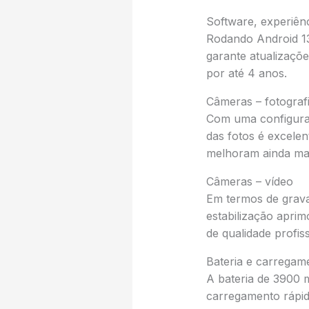
Software, experiênc
Rodando Android 13 
garante atualizaçõ
por até 4 anos.
Câmeras – fotograf
Com uma configuraç
das fotos é excele
melhoram ainda mais
Câmeras – vídeo
Em termos de grava
estabilização apri
de qualidade profiss
Bateria e carregam
A bateria de 3900
carregamento rápid