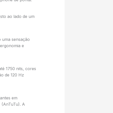
sto ao lado de um
o uma sensação
 ergonomia e
té 1750 nits, cores
ção de 120 Hz
nantes em
e (AnTuTu). A