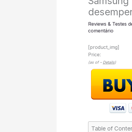
Samsung G
desempenh
Reviews & Testes d
comentário
[product_img]
Price:
(as of –
Details
)
Table of Conte