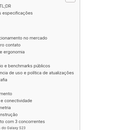
 TL;DR
is especificações
icionamento no mercado
ro contato
 e ergonomia
o e benchmarks públicos
ncia de uso e política de atualizações
afia
amento
e conectividade
etria
onstrução
eto com 3 concorrentes
 do Galaxy S23