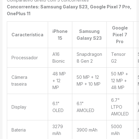
Concorrentes: Samsung Galaxy S23, Google Pixel 7 Pro,
OnePlus 11
Google
iPhone
Samsung
Característica
Pixel 7
15
Galaxy S23
Pro
A16
Snapdragon
Tensor
Processador
Bionic
8 Gen 2
G2
48 MP
50 MP +
Câmera
50 MP + 12
+ 12
12 MP +
traseira
MP + 10 MP
MP
48 MP
6.7"
6.1"
6.1"
Display
LTPO
OLED
AMOLED
AMOLED
3279
5000
Bateria
3900 mAh
mAh
mAh