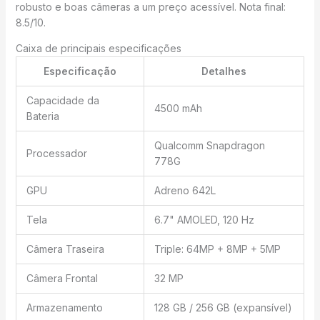
robusto e boas câmeras a um preço acessível. Nota final:
8.5/10.
Caixa de principais especificações
Especificação
Detalhes
Capacidade da
4500 mAh
Bateria
Qualcomm Snapdragon
Processador
778G
GPU
Adreno 642L
Tela
6.7" AMOLED, 120 Hz
Câmera Traseira
Triple: 64MP + 8MP + 5MP
Câmera Frontal
32 MP
Armazenamento
128 GB / 256 GB (expansível)