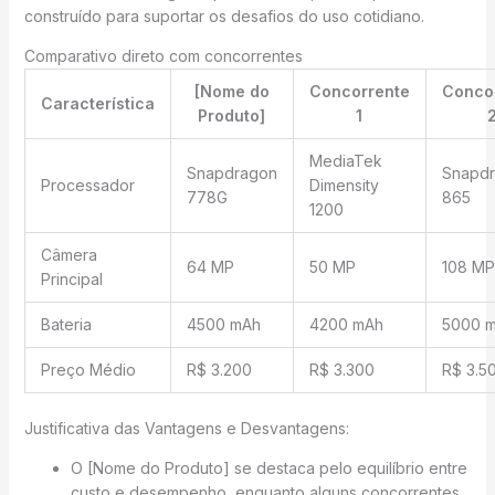
construído para suportar os desafios do uso cotidiano.
Comparativo direto com concorrentes
[Nome do
Concorrente
Conco
Característica
Produto]
1
MediaTek
Snapdragon
Snapd
Processador
Dimensity
778G
865
1200
Câmera
64 MP
50 MP
108 MP
Principal
Bateria
4500 mAh
4200 mAh
5000 
Preço Médio
R$ 3.200
R$ 3.300
R$ 3.5
Justificativa das Vantagens e Desvantagens:
O [Nome do Produto] se destaca pelo equilíbrio entre
custo e desempenho, enquanto alguns concorrentes