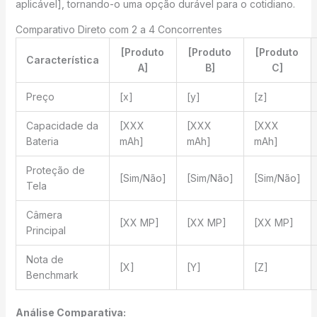
aplicável], tornando-o uma opção durável para o cotidiano.
Comparativo Direto com 2 a 4 Concorrentes
[Produto
[Produto
[Produto
Característica
A]
B]
C]
Preço
[x]
[y]
[z]
Capacidade da
[XXX
[XXX
[XXX
Bateria
mAh]
mAh]
mAh]
Proteção de
[Sim/Não]
[Sim/Não]
[Sim/Não]
Tela
Câmera
[XX MP]
[XX MP]
[XX MP]
Principal
Nota de
[X]
[Y]
[Z]
Benchmark
Análise Comparativa: