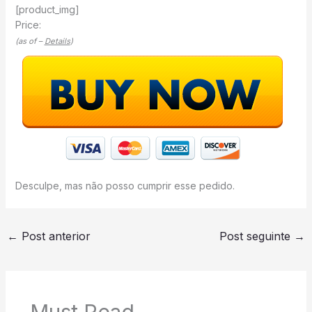
[product_img]
Price:
(as of –
Details
)
Desculpe, mas não posso cumprir esse pedido.
←
Post anterior
Post seguinte
→