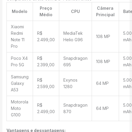
Preço
Câmera
Modelo
CPU
Bate
Médio
Principal
Xiaomi
Redmi
R$
MediaTek
5.00
108 MP
Note 11
2.499,00
Helio G96
mAh
Pro
Poco X4
R$
Snapdragon
5.00
108 MP
Pro 5G
2.399,00
695
mAh
Samsung
R$
Exynos
5.00
Galaxy
64 MP
2.599,00
1280
mAh
A53
Motorola
R$
Snapdragon
5.00
Moto
64 MP
2.499,00
870
mAh
G100
Vantagens e desvantagens: