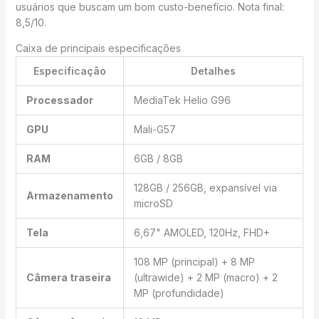
usuários que buscam um bom custo-benefício. Nota final:
8,5/10.
Caixa de principais especificações
Especificação
Detalhes
Processador
MediaTek Helio G96
GPU
Mali-G57
RAM
6GB / 8GB
128GB / 256GB, expansível via
Armazenamento
microSD
Tela
6,67" AMOLED, 120Hz, FHD+
108 MP (principal) + 8 MP
Câmera traseira
(ultrawide) + 2 MP (macro) + 2
MP (profundidade)