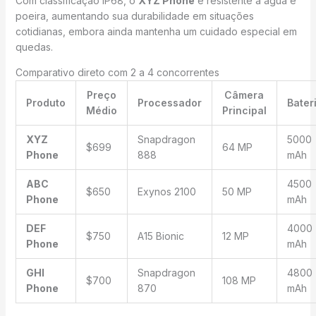
Com classificação IP68, o
XYZ Phone
é resistente à água e
poeira, aumentando sua durabilidade em situações
cotidianas, embora ainda mantenha um cuidado especial em
quedas.
Comparativo direto com 2 a 4 concorrentes
Preço
Câmera
Produto
Processador
Bater
Médio
Principal
XYZ
Snapdragon
5000
$699
64 MP
Phone
888
mAh
ABC
4500
$650
Exynos 2100
50 MP
Phone
mAh
DEF
4000
$750
A15 Bionic
12 MP
Phone
mAh
GHI
Snapdragon
4800
$700
108 MP
Phone
870
mAh