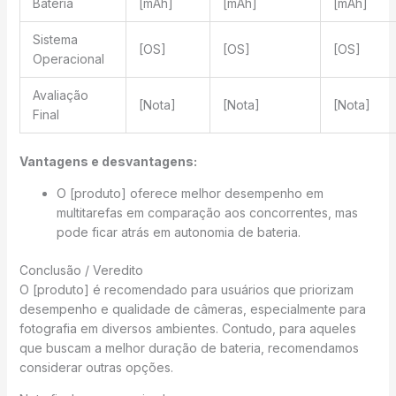
Bateria
[mAh]
[mAh]
[mAh]
Sistema
[OS]
[OS]
[OS]
Operacional
Avaliação
[Nota]
[Nota]
[Nota]
Final
Vantagens e desvantagens:
O [produto] oferece melhor desempenho em
multitarefas em comparação aos concorrentes, mas
pode ficar atrás em autonomia de bateria.
Conclusão / Veredito
O [produto] é recomendado para usuários que priorizam
desempenho e qualidade de câmeras, especialmente para
fotografia em diversos ambientes. Contudo, para aqueles
que buscam a melhor duração de bateria, recomendamos
considerar outras opções.