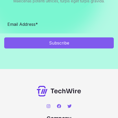
Maecenas potenti ultrices, turpis eget turpis gravida.
Subscribe