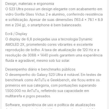
Design, materiais e ergonomia
O S23 Ultra possui um design elegante com acabamento em
vidro Gorilla Glass Victus 2 e alumínio, conferindo resistência
e sofisticação. Apesar de suas dimensões (163.4 x 78.1 x 8.9
mm e 234 g), o smartphone é bem balanceado.
Ecrã / Display
O display de 6,8 polegadas usa a tecnologia Dynamic
AMOLED 2X, prometendo cores vibrantes e excelente
reprodução de brilho. A taxa de atualização de 120 Hz e a
resolução de 3088 x 1440 pixels garantem uma experiência
fluida e agradável, mesmo sob luz solar.
Desempenho diário e benchmarks públicos
O desempenho do Galaxy S23 Ultra é notável. Em testes de
benchmark como AnTuTu e Geekbench, ele ficou entre os
primeiros em sua categoria, com pontuações superando
1.500.000 no AnTuTu, refletindo sua capacidade em
multitarefa e jogos pesados.
Software, experiência de uso e política de atualizações