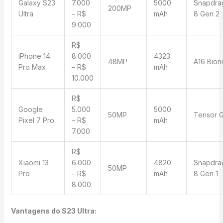
Galaxy S23
7.000
5000
Snapdra
200MP
Ultra
– R$
mAh
8 Gen 2
9.000
R$
iPhone 14
8.000
4323
48MP
A16 Bion
Pro Max
– R$
mAh
10.000
R$
Google
5.000
5000
50MP
Tensor 
Pixel 7 Pro
– R$
mAh
7.000
R$
Xiaomi 13
6.000
4820
Snapdra
50MP
Pro
– R$
mAh
8 Gen 1
8.000
Vantagens do S23 Ultra: