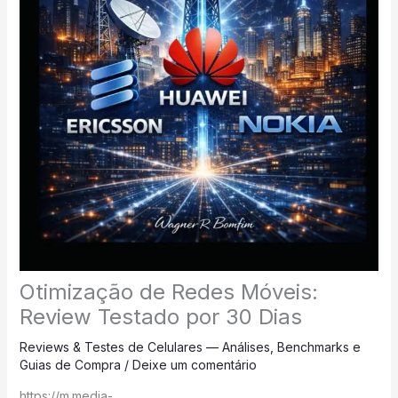
Otimização de Redes Móveis:
Review Testado por 30 Dias
Reviews & Testes de Celulares — Análises, Benchmarks e
Guias de Compra
/
Deixe um comentário
https://m.media-