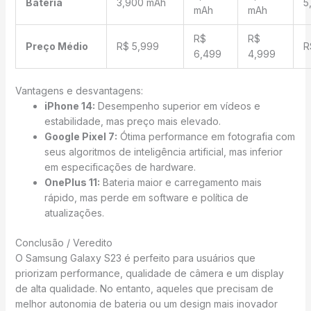
Bateria
3,900 mAh
5
mAh
mAh
R$
R$
Preço Médio
R$ 5,999
R
6,499
4,999
Vantagens e desvantagens:
iPhone 14:
Desempenho superior em vídeos e
estabilidade, mas preço mais elevado.
Google Pixel 7:
Ótima performance em fotografia com
seus algoritmos de inteligência artificial, mas inferior
em especificações de hardware.
OnePlus 11:
Bateria maior e carregamento mais
rápido, mas perde em software e política de
atualizações.
Conclusão / Veredito
O Samsung Galaxy S23 é perfeito para usuários que
priorizam performance, qualidade de câmera e um display
de alta qualidade. No entanto, aqueles que precisam de
melhor autonomia de bateria ou um design mais inovador