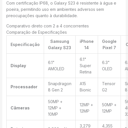
Com certificação IP68, o Galaxy S23 é resistente à água e
poeira, permitindo uso em ambientes adversos sem
preocupações quanto à durabilidade.
Comparativo direto com 2 a 4 concorrentes
Comparação de Especificações
Samsung
iPhone
Google
Especificação
O
Galaxy S23
14
Pixel 7
6.1"
6.1"
6.3"
6
Display
Super
AMOLED
OLED
A
Retina
Snapdragon
A15
Tensor
S
Processador
8 Gen 2
Bionic
G2
8
50MP +
5
12MP +
50MP +
Câmeras
12MP +
4
12MP
12MP
10MP
3
3,279
4,355