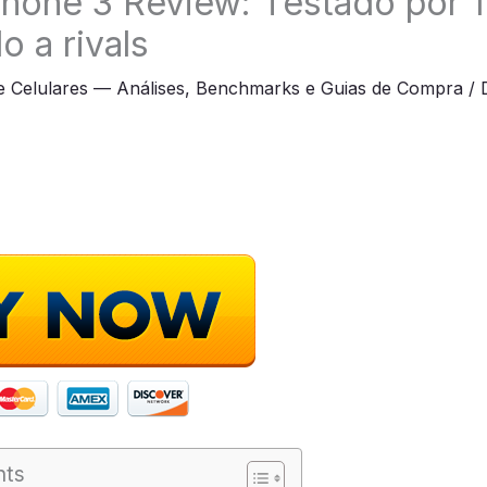
hone 3 Review: Testado por 1
 a rivals
e Celulares — Análises, Benchmarks e Guias de Compra
/
nts