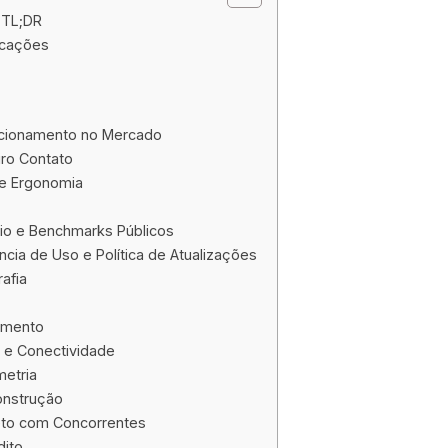
 TL;DR
ficações
icionamento no Mercado
iro Contato
 e Ergonomia
o e Benchmarks Públicos
ncia de Uso e Política de Atualizações
afia
amento
 e Conectividade
etria
onstrução
eto com Concorrentes
dito