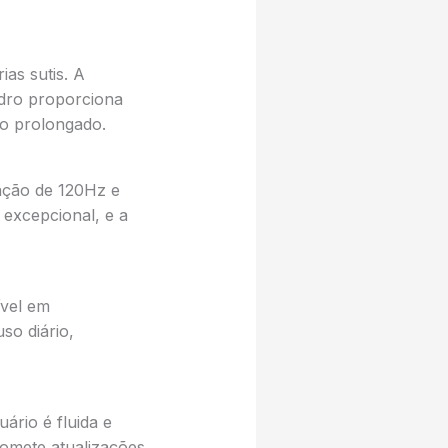
as sutis. A
idro proporciona
so prolongado.
zação de 120Hz e
 excepcional, e a
vel em
so diário,
ário é fluida e
omete atualizações