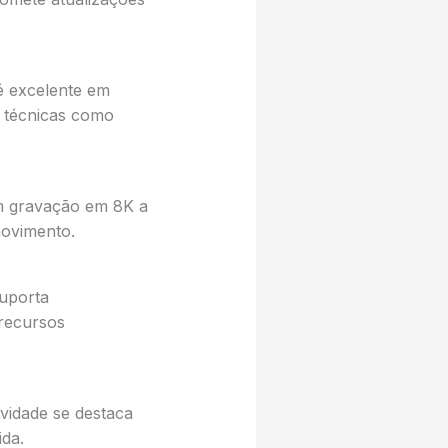
é excelente em
e técnicas como
om gravação em 8K a
movimento.
uporta
recursos
vidade se destaca
ida.