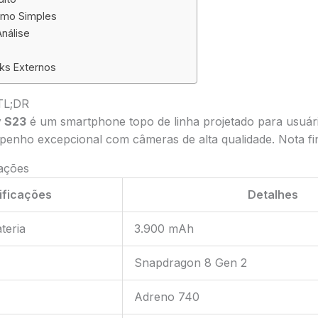
umo Simples
nálise
nks Externos
TL;DR
 S23
é um smartphone topo de linha projetado para usuári
nho excepcional com câmeras de alta qualidade. Nota fina
cações
ificações
Detalhes
teria
3.900 mAh
Snapdragon 8 Gen 2
Adreno 740