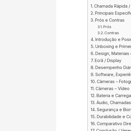
Chamada Rápida /
Principais Especi
Prós e Contras
Prós
Contras
Introdução e Pos
Unboxing e Prime
Design, Materiais
Ecrã / Display
Desempenho Diári
Software, Experiê
Câmeras – Fotogr
Câmeras – Vídeo
Bateria e Carreg
Áudio, Chamadas
Segurança e Biom
Durabilidade e C
Comparativo Dir
Conclusão / Vere