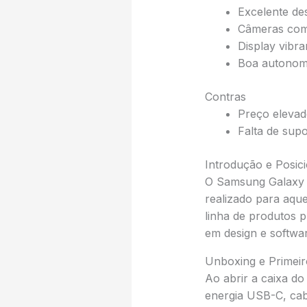
Excelente de
Câmeras com 
Display vibra
Boa autonomi
Contras
Preço eleva
Falta de sup
Introdução e Posi
O Samsung Galaxy 
realizado para aqu
linha de produtos 
em design e softwa
Unboxing e Primeir
Ao abrir a caixa d
energia USB-C, cab