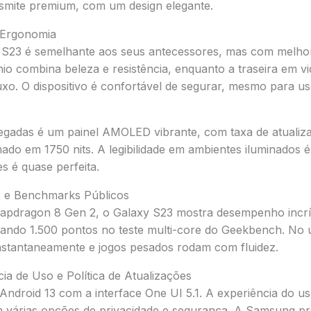
ansmite premium, com um design elegante.
e Ergonomia
 S23 é semelhante aos seus antecessores, mas com melhori
io combina beleza e resistência, enquanto a traseira em v
xo. O dispositivo é confortável de segurar, mesmo para u
olegadas é um painel AMOLED vibrante, com taxa de atuali
ado em 1750 nits. A legibilidade em ambientes iluminados é
s é quase perfeita.
 e Benchmarks Públicos
apdragon 8 Gen 2, o Galaxy S23 mostra desempenho incrí
ndo 1.500 pontos no teste multi-core do Geekbench. No u
instantaneamente e jogos pesados rodam com fluidez.
ia de Uso e Política de Atualizações
ndroid 13 com a interface One UI 5.1. A experiência do usu
m várias opções de privacidade e segurança. A Samsung pr