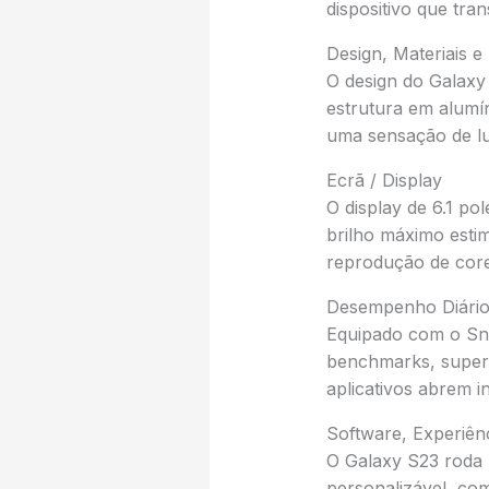
dispositivo que tr
Design, Materiais 
O design do Galaxy
estrutura em alumín
uma sensação de lu
Ecrã / Display
O display de 6.1 p
brilho máximo estim
reprodução de core
Desempenho Diário
Equipado com o Sn
benchmarks, supera
aplicativos abrem 
Software, Experiênc
O Galaxy S23 roda A
personalizável, co