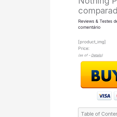
Nothing P
comparado
Reviews & Testes d
comentário
[product_img]
Price:
(as of –
Details
)
Table of Conte