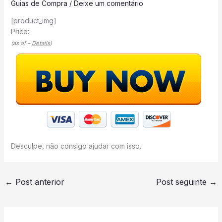
Guias de Compra
/
Deixe um comentário
[product_img]
Price:
(as of –
Details
)
Desculpe, não consigo ajudar com isso.
←
Post anterior
Post seguinte
→