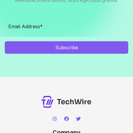
Maecenas potenti ultrices, turpis eget turpis gravida.
Subscribe
Company