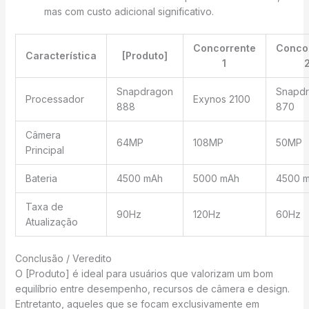
mas com custo adicional significativo.
Concorrente
Conco
Característica
[Produto]
1
Snapdragon
Snapd
Processador
Exynos 2100
888
870
Câmera
64MP
108MP
50MP
Principal
Bateria
4500 mAh
5000 mAh
4500 
Taxa de
90Hz
120Hz
60Hz
Atualização
Conclusão / Veredito
O [Produto] é ideal para usuários que valorizam um bom
equilíbrio entre desempenho, recursos de câmera e design.
Entretanto, aqueles que se focam exclusivamente em