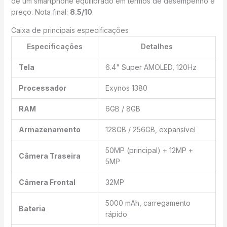
de um smartphone equilibrado em termos de desempenho e
preço. Nota final:
8.5/10
.
Caixa de principais especificações
Especificações
Detalhes
Tela
6.4" Super AMOLED, 120Hz
Processador
Exynos 1380
RAM
6GB / 8GB
Armazenamento
128GB / 256GB, expansível
50MP (principal) + 12MP +
Câmera Traseira
5MP
Câmera Frontal
32MP
5000 mAh, carregamento
Bateria
rápido