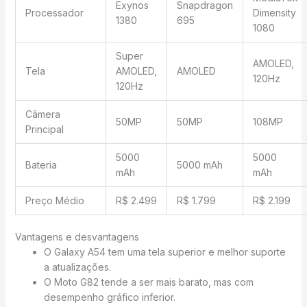
Exynos
Snapdragon
Processador
Dimensity
1380
695
1080
Super
AMOLED,
Tela
AMOLED,
AMOLED
120Hz
120Hz
Câmera
50MP
50MP
108MP
Principal
5000
5000
Bateria
5000 mAh
mAh
mAh
Preço Médio
R$ 2.499
R$ 1.799
R$ 2.199
Vantagens e desvantagens
O Galaxy A54 tem uma tela superior e melhor suporte
a atualizações.
O Moto G82 tende a ser mais barato, mas com
desempenho gráfico inferior.