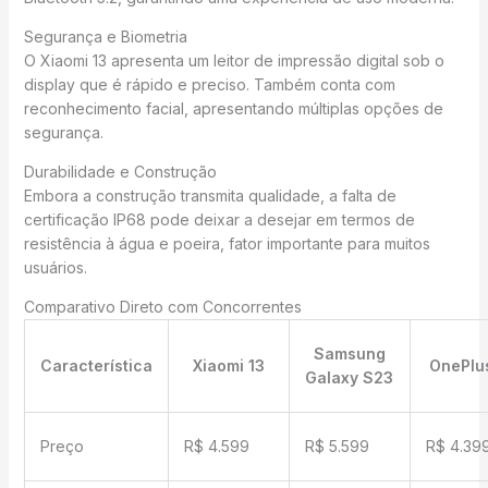
Segurança e Biometria
O Xiaomi 13 apresenta um leitor de impressão digital sob o
display que é rápido e preciso. Também conta com
reconhecimento facial, apresentando múltiplas opções de
segurança.
Durabilidade e Construção
Embora a construção transmita qualidade, a falta de
certificação IP68 pode deixar a desejar em termos de
resistência à água e poeira, fator importante para muitos
usuários.
Comparativo Direto com Concorrentes
Samsung
Característica
Xiaomi 13
OnePlus
Galaxy S23
Preço
R$ 4.599
R$ 5.599
R$ 4.39