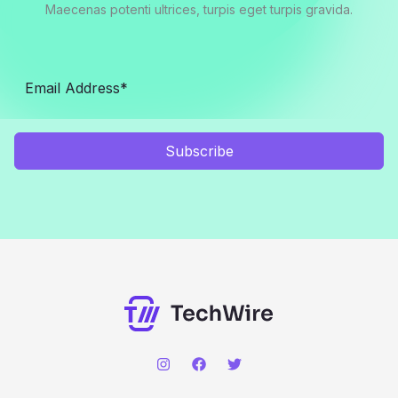
Maecenas potenti ultrices, turpis eget turpis gravida.
Subscribe