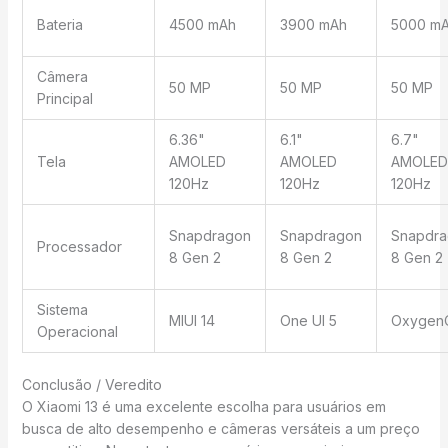
Bateria
4500 mAh
3900 mAh
5000 m
Câmera
50 MP
50 MP
50 MP
Principal
6.36"
6.1"
6.7"
Tela
AMOLED
AMOLED
AMOLED
120Hz
120Hz
120Hz
Snapdragon
Snapdragon
Snapdra
Processador
8 Gen 2
8 Gen 2
8 Gen 2
Sistema
MIUI 14
One UI 5
Oxygen
Operacional
Conclusão / Veredito
O Xiaomi 13 é uma excelente escolha para usuários em
busca de alto desempenho e câmeras versáteis a um preço