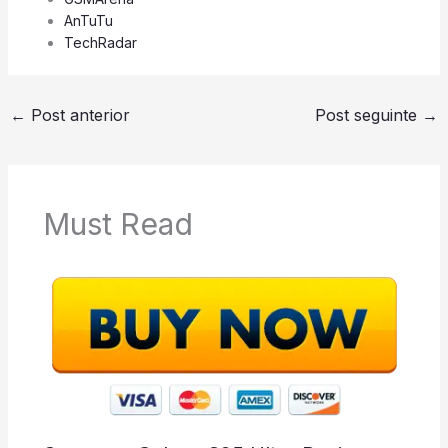
AnTuTu
TechRadar
←
Post anterior
Post seguinte
→
Must Read