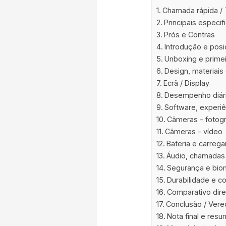
Chamada rápida /
Principais especi
Prós e Contras
Introdução e pos
Unboxing e primei
Design, materiais
Ecrã / Display
Desempenho diári
Software, experiê
Câmeras – fotogr
Câmeras – vídeo
Bateria e carreg
Áudio, chamadas 
Segurança e biom
Durabilidade e c
Comparativo dire
Conclusão / Vere
Nota final e res