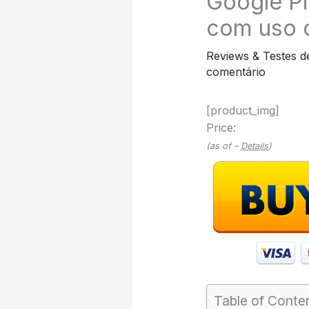
Google Pi
com uso c
Reviews & Testes d
comentário
[product_img]
Price:
(as of –
Details
)
Table of Conte