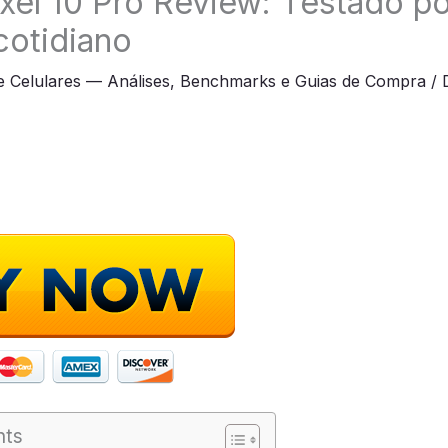
xel 10 Pro Review: Testado po
otidiano
e Celulares — Análises, Benchmarks e Guias de Compra
/
nts