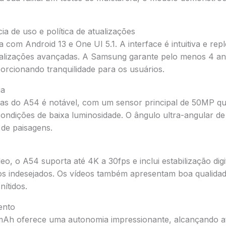
ia de uso e política de atualizações
com Android 13 e One UI 5.1. A interface é intuitiva e repl
lizações avançadas. A Samsung garante pelo menos 4 ano
orcionando tranquilidade para os usuários.
ia
as do A54 é notável, com um sensor principal de 50MP q
ondições de baixa luminosidade. O ângulo ultra-angular 
 de paisagens.
o, o A54 suporta até 4K a 30fps e inclui estabilização digi
s indesejados. Os vídeos também apresentam boa qualida
nítidos.
ento
mAh oferece uma autonomia impressionante, alcançando até