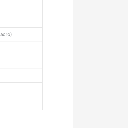
macro)