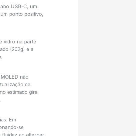
 cabo USB-C, um
 um ponto positivo,
 vidro na parte
ado (202g) e a
.
r AMOLED não
tualização de
mo estimado gira
.
ias. Em
ionando-se
fluidez ao alternar