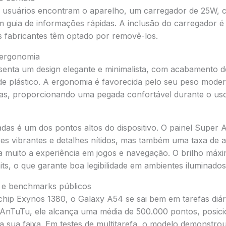
os usuários encontram o aparelho, um carregador de 25W,
m guia de informações rápidas. A inclusão do carregador é
 fabricantes têm optado por removê-los.
e ergonomia
enta um design elegante e minimalista, com acabamento de
de plástico. A ergonomia é favorecida pelo seu peso moder
as, proporcionando uma pegada confortável durante o uso
gadas é um dos pontos altos do dispositivo. O painel Supe
es vibrantes e detalhes nítidos, mas também uma taxa de a
 muito a experiência em jogos e navegação. O brilho máxi
ts, o que garante boa legibilidade em ambientes iluminados
 e benchmarks públicos
chip Exynos 1380, o Galaxy A54 se sai bem em tarefas diár
nTuTu, ele alcança uma média de 500.000 pontos, posic
 sua faixa. Em testes de multitarefa, o modelo demonstrou 