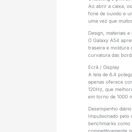
Ao abrir a caixa, 
fone de ouvido e u
uma vez que muitos
Design, materiais 
O Galaxy A54 apres
traseira e moldura 
curvatura das bord
Ecrã / Display
A tela de 6.4 pole
apenas oferece cor
120Hz, que melhora
em torno de 1000 ni
Desempenho diário
Impulsionado pelo 
benchmarks como A
competitivamente na