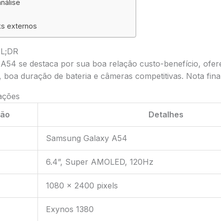
nálise
ks externos
TL;DR
54 se destaca por sua boa relação custo-benefício, ofe
boa duração de bateria e câmeras competitivas. Nota final
cações
ção
Detalhes
Samsung Galaxy A54
6.4”, Super AMOLED, 120Hz
1080 x 2400 pixels
Exynos 1380