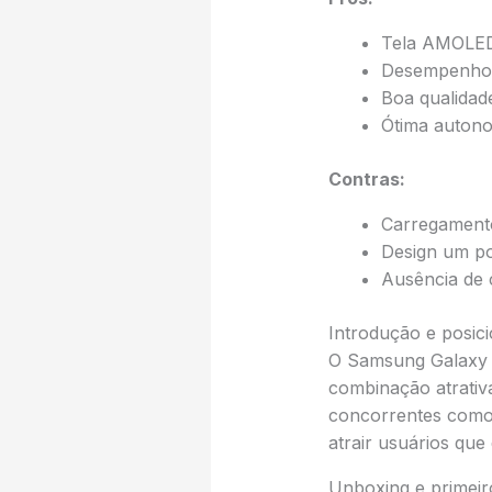
Tela AMOLED
Desempenho á
Boa qualidad
Ótima autono
Contras:
Carregamento
Design um 
Ausência de 
Introdução e posi
O Samsung Galaxy 
combinação atrativ
concorrentes como 
atrair usuários que
Unboxing e primeir