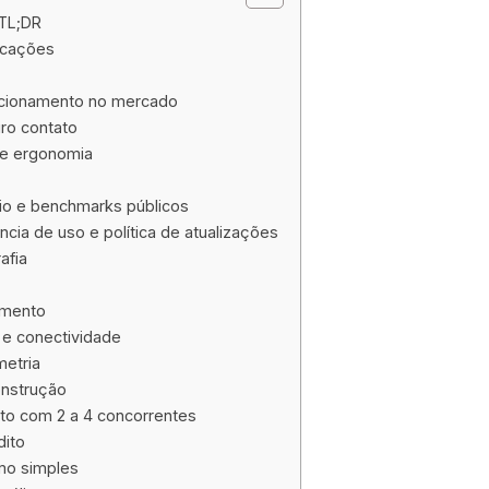
 TL;DR
ficações
icionamento no mercado
ro contato
 e ergonomia
o e benchmarks públicos
ncia de uso e política de atualizações
afia
amento
e conectividade
etria
onstrução
to com 2 a 4 concorrentes
dito
umo simples