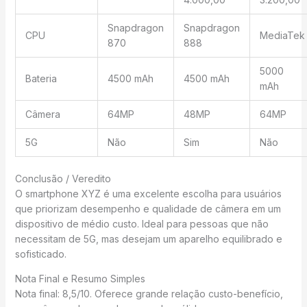
Snapdragon
Snapdragon
CPU
MediaTek
870
888
5000
Bateria
4500 mAh
4500 mAh
mAh
Câmera
64MP
48MP
64MP
5G
Não
Sim
Não
Conclusão / Veredito
O smartphone XYZ é uma excelente escolha para usuários
que priorizam desempenho e qualidade de câmera em um
dispositivo de médio custo. Ideal para pessoas que não
necessitam de 5G, mas desejam um aparelho equilibrado e
sofisticado.
Nota Final e Resumo Simples
Nota final: 8,5/10. Oferece grande relação custo-benefício,