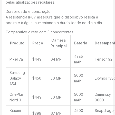
pelas atualizações regulares.
Durabilidade e construção
A resistência IP67 assegura que o dispositivo resista à
poeira e à água, aumentando a durabilidade no dia a dia.
Comparativo direto com 3 concorrentes
Câmera
Produto
Preço
Bateria
Desempen
Principal
4385
Pixel 7a
$449
64 MP
Tensor G2
mAh
Samsung
5000
Galaxy
$450
50 MP
Exynos 138
mAh
A54
OnePlus
5000
Dimensity
$449
50 MP
Nord 3
mAh
9000
Xiaomi
4500
Snapdrago
$399
67 MP