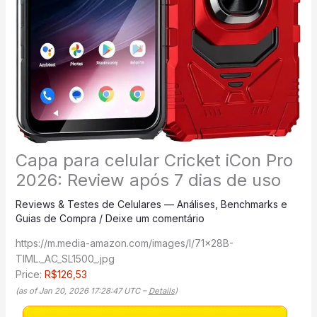
Capa para celular Cricket iCon Pro
2026: Review após 7 dias de uso
Reviews & Testes de Celulares — Análises, Benchmarks e
Guias de Compra
/
Deixe um comentário
https://m.media-amazon.com/images/I/71x28B-
TIML._AC_SL1500_.jpg
Price:
R$126,53
(as of Jan 20, 2026 17:28:47 UTC –
Details
)