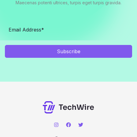
Maecenas potenti ultrices, turpis eget turpis gravida.
Subscribe