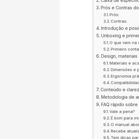
Caixa de especifi
Prós e Contras do
Prós:
Contras:
Introdução e pos
Unboxing e primei
O que vem na 
Primeiro conta
Design, materiais
Materiais e a
Dimensões e 
Ergonomia prá
Compatibilida
Conteúdo e clare
Metodologia de an
FAQ rápido sobre 
Vale a pena?
É bom para ini
O manual abor
Recebe atuali
Tem dicas par