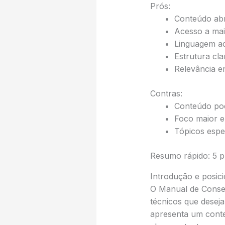
Prós:
Conteúdo abr
Acesso a mai
Linguagem ace
Estrutura cl
Relevância em
Contras:
Conteúdo pod
Foco maior e
Tópicos espe
Resumo rápido: 5 pr
Introdução e posi
O Manual de Conser
técnicos que desej
apresenta um conteú