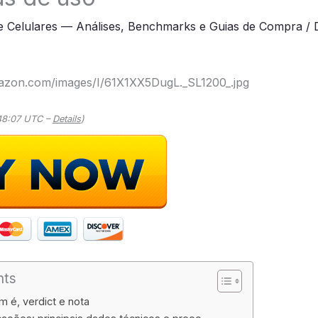
e Celulares — Análises, Benchmarks e Guias de Compra
/
mazon.com/images/I/61X1XX5DugL._SL1200_.jpg
:48:07 UTC –
Details
)
nts
 é, verdict e nota