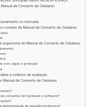
cações: principais dados técnicos e preço
 Manual de Conserto de Celulares
icionamento no mercado
ro contato do Manual de Conserto de Celulares
caixa:
to
 e ergonomia do Manual de Conserto de Celulares
cabamento
peso
tica
de com capas e proteção
za
álise e critérios de avaliação
o Manual de Conserto de Celulares
ciantes?
da consertos de hardware e software?
zações?
a administração de assistência técnica?