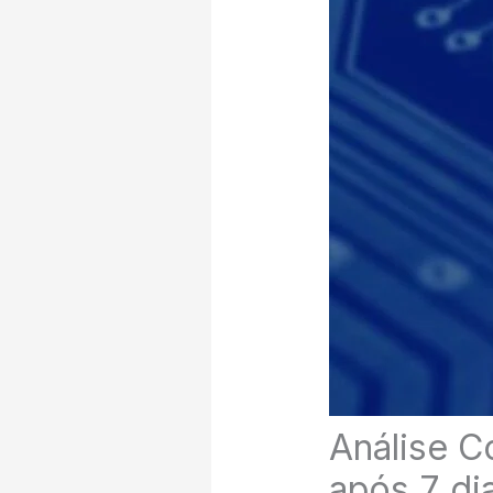
Análise 
após 7 di